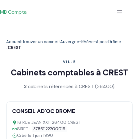
Passer
au
MB Compta
contenu
Accueil
Trouver un cabinet
Auvergne-Rhône-Alpes
Drôme
CREST
VILLE
Cabinets comptables à CREST
3
cabinets référencés à CREST (26400).
CONSEIL AD'OC DROME
16 RUE JEAN XXIII 26400 CREST
SIRET :
37861122200019
Créé le 1 juin 1990