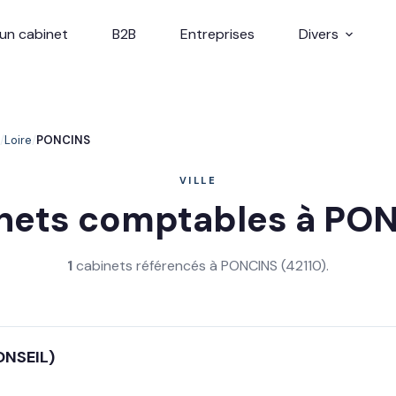
un cabinet
B2B
Entreprises
Divers
Loire
PONCINS
VILLE
nets comptables à PO
1
cabinets référencés à PONCINS (42110).
ONSEIL)