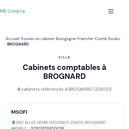
Passer
au
MB Compta
contenu
Accueil
Trouver un cabinet
Bourgogne-Franche-Comté
Doubs
BROGNARD
VILLE
Cabinets comptables à
BROGNARD
4
cabinets référencés à BROGNARD (25600).
MSOFI
360 ALLEE HENRI HUGONIOT 25600 BROGNARD
SIRET :
52303379300028