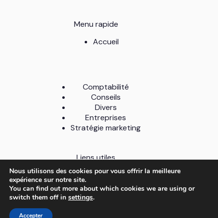
Menu rapide
Accueil
Comptabilité
Conseils
Divers
Entreprises
Stratégie marketing
Liens utiles
Nous utilisons des cookies pour vous offrir la meilleure
A Propos
expérience sur notre site.
Contact
You can find out more about which cookies we are using or
Mentions légales
switch them off in
settings
.
Politique de confidentialité
Plan du site
Accepter