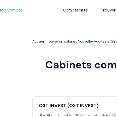
Passer
au
MB Compta
Comptabilité
Trouver 
contenu
Accueil
Trouver un cabinet
Nouvelle-Aquitaine
Gir
Cabinets co
O3T INVEST (O3T INVEST)
4 ALLEE DE SATURNE 33360 CARIGNAN-D