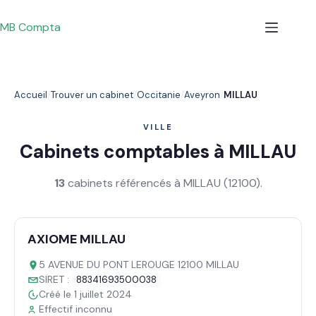
Passer
au
MB Compta
contenu
Accueil
Trouver un cabinet
Occitanie
Aveyron
MILLAU
VILLE
Cabinets comptables à MILLAU
13
cabinets référencés à MILLAU (12100).
AXIOME MILLAU
5 AVENUE DU PONT LEROUGE 12100 MILLAU
SIRET :
88341693500038
Créé le 1 juillet 2024
Effectif inconnu