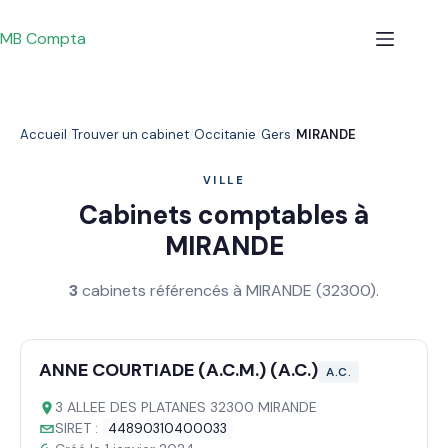
Passer
au
MB Compta
contenu
Accueil
Trouver un cabinet
Occitanie
Gers
MIRANDE
VILLE
Cabinets comptables à
MIRANDE
3
cabinets référencés à MIRANDE (32300).
ANNE COURTIADE (A.C.M.) (A.C.)
A.C.
3 ALLEE DES PLATANES 32300 MIRANDE
SIRET :
44890310400033