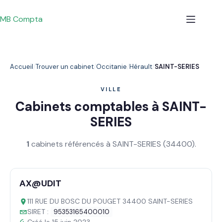
Passer
au
MB Compta
contenu
Accueil
Trouver un cabinet
Occitanie
Hérault
SAINT-SERIES
VILLE
Cabinets comptables à SAINT-
SERIES
1
cabinets référencés à SAINT-SERIES (34400).
AX@UDIT
111 RUE DU BOSC DU POUGET 34400 SAINT-SERIES
SIRET :
95353165400010