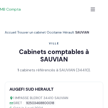
Passer
au
MB Compta
contenu
Accueil
Trouver un cabinet
Occitanie
Hérault
SAUVIAN
VILLE
Cabinets comptables à
SAUVIAN
1
cabinets référencés à SAUVIAN (34410).
AUGEFI SUD HERAULT
1 IMPASSE BLERIOT 34410 SAUVIAN
SIRET :
92503468800018