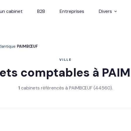
un cabinet
B2B
Entreprises
Divers
tlantique
PAIMBŒUF
VILLE
ets comptables à PA
1
cabinets référencés à PAIMBŒUF (44560).