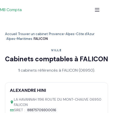
Passer
au
MB Compta
contenu
Accueil
Trouver un cabinet
Provence-Alpes-Côte d'Azur
Alpes-Maritimes
FALICON
VILLE
Cabinets comptables à FALICON
1
cabinets référencés à FALICON (06950).
ALEXANDRE HINI
LA HAVANNAH 1196 ROUTE DU MONT-CHAUVE 06950
FALICON
SIRET :
88875709300016