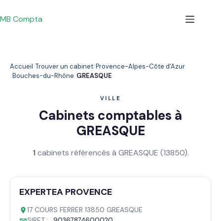
Passer
au
MB Compta
contenu
Accueil
Trouver un cabinet
Provence-Alpes-Côte d'Azur
Bouches-du-Rhône
GREASQUE
VILLE
Cabinets comptables à
GREASQUE
1
cabinets référencés à GREASQUE (13850).
EXPERTEA PROVENCE
17 COURS FERRER 13850 GREASQUE
SIRET :
90367874600020