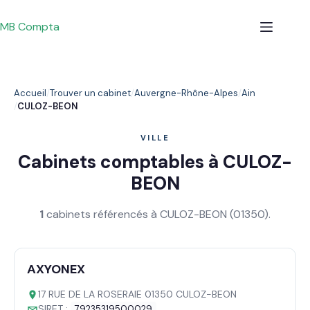
Passer
au
MB Compta
contenu
Accueil
Trouver un cabinet
Auvergne-Rhône-Alpes
Ain
CULOZ-BEON
VILLE
Cabinets comptables à CULOZ-
BEON
1
cabinets référencés à CULOZ-BEON (01350).
AXYONEX
17 RUE DE LA ROSERAIE 01350 CULOZ-BEON
SIRET :
79235319500029