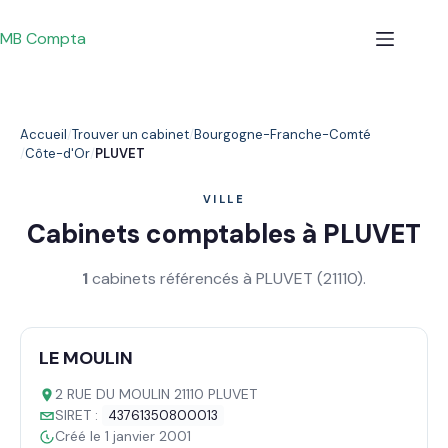
Passer
au
MB Compta
contenu
Accueil
Trouver un cabinet
Bourgogne-Franche-Comté
Côte-d'Or
PLUVET
VILLE
Cabinets comptables à PLUVET
1
cabinets référencés à PLUVET (21110).
LE MOULIN
2 RUE DU MOULIN 21110 PLUVET
SIRET :
43761350800013
Créé le 1 janvier 2001