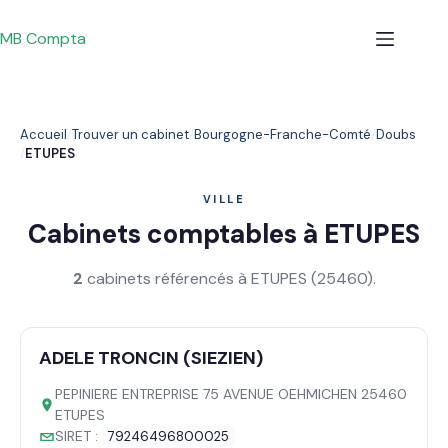
Passer
au
MB Compta
contenu
Accueil
Trouver un cabinet
Bourgogne-Franche-Comté
Doubs
ETUPES
VILLE
Cabinets comptables à ETUPES
2
cabinets référencés à ETUPES (25460).
ADELE TRONCIN (SIEZIEN)
PEPINIERE ENTREPRISE 75 AVENUE OEHMICHEN 25460
ETUPES
SIRET :
79246496800025