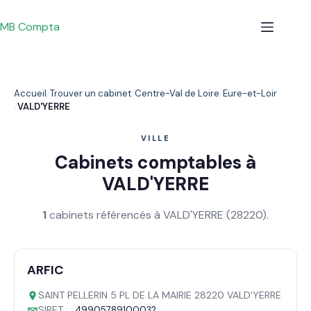
Passer
au
MB Compta
contenu
Accueil
Trouver un cabinet
Centre-Val de Loire
Eure-et-Loir
VALD'YERRE
VILLE
Cabinets comptables à
VALD'YERRE
1
cabinets référencés à VALD'YERRE (28220).
ARFIC
SAINT PELLERIN 5 PL DE LA MAIRIE 28220 VALD'YERRE
SIRET :
49905789100032