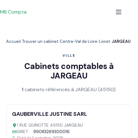
Passer
au
MB Compta
contenu
Accueil
Trouver un cabinet
Centre-Val de Loire
Loiret
JARGEAU
VILLE
Cabinets comptables à
JARGEAU
1
cabinets référencés à JARGEAU (45150).
GAUBERVILLE JUSTINE SARL
1 RUE GUINOTTE 45150 JARGEAU
SIRET :
99083269300016