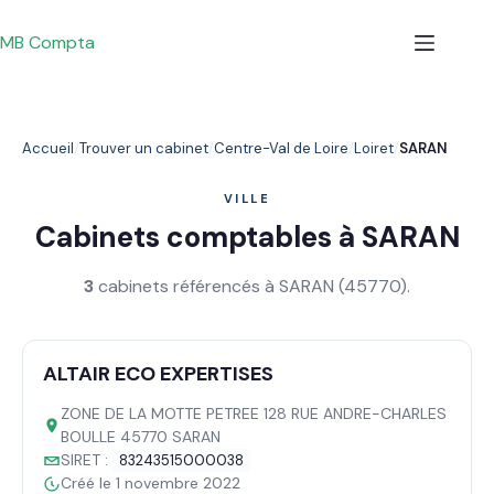
Passer
au
MB Compta
contenu
Accueil
Trouver un cabinet
Centre-Val de Loire
Loiret
SARAN
VILLE
Cabinets comptables à SARAN
3
cabinets référencés à SARAN (45770).
ALTAIR ECO EXPERTISES
ZONE DE LA MOTTE PETREE 128 RUE ANDRE-CHARLES
BOULLE 45770 SARAN
SIRET :
83243515000038
Créé le 1 novembre 2022