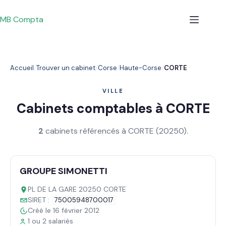
Passer
au
MB Compta
contenu
Accueil
Trouver un cabinet
Corse
Haute-Corse
CORTE
VILLE
Cabinets comptables à CORTE
2
cabinets référencés à CORTE (20250).
GROUPE SIMONETTI
PL DE LA GARE 20250 CORTE
SIRET :
75005948700017
Créé le 16 février 2012
1 ou 2 salariés