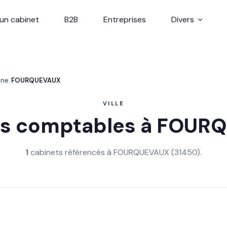
un cabinet
B2B
Entreprises
Divers
nne
FOURQUEVAUX
VILLE
ts comptables à FOUR
1
cabinets référencés à FOURQUEVAUX (31450).