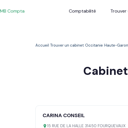
Passer
au
MB Compta
Comptabilité
Trouver 
contenu
Accueil
Trouver un cabinet
Occitanie
Haute-Garo
Cabine
CARINA CONSEIL
15 RUE DE LA HALLE 31450 FOURQUEVAUX