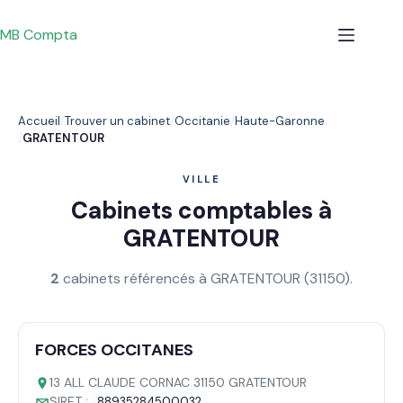
Passer
au
MB Compta
contenu
Accueil
Trouver un cabinet
Occitanie
Haute-Garonne
GRATENTOUR
VILLE
Cabinets comptables à
GRATENTOUR
2
cabinets référencés à GRATENTOUR (31150).
FORCES OCCITANES
13 ALL CLAUDE CORNAC 31150 GRATENTOUR
SIRET :
88935284500032