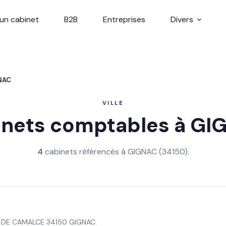
un cabinet
B2B
Entreprises
Divers
NAC
VILLE
inets comptables à GI
4
cabinets référencés à GIGNAC (34150).
E DE CAMALCE 34150 GIGNAC