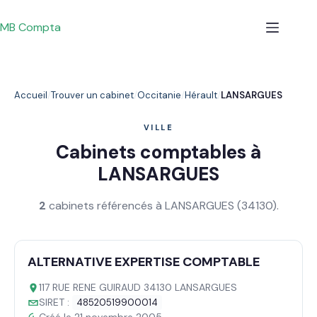
Passer
au
MB Compta
contenu
Accueil
Trouver un cabinet
Occitanie
Hérault
LANSARGUES
VILLE
Cabinets comptables à
LANSARGUES
2
cabinets référencés à LANSARGUES (34130).
ALTERNATIVE EXPERTISE COMPTABLE
117 RUE RENE GUIRAUD 34130 LANSARGUES
SIRET :
48520519900014