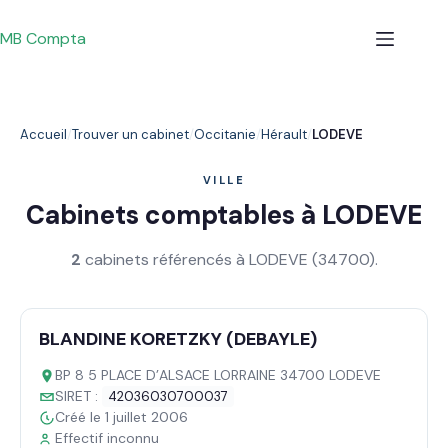
Passer
au
MB Compta
contenu
Accueil
Trouver un cabinet
Occitanie
Hérault
LODEVE
VILLE
Cabinets comptables à LODEVE
2
cabinets référencés à LODEVE (34700).
BLANDINE KORETZKY (DEBAYLE)
BP 8 5 PLACE D’ALSACE LORRAINE 34700 LODEVE
SIRET :
42036030700037
Créé le 1 juillet 2006
Effectif inconnu