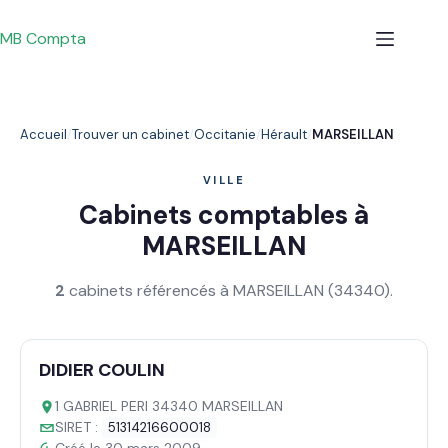
Passer
au
MB Compta
contenu
Accueil
Trouver un cabinet
Occitanie
Hérault
MARSEILLAN
VILLE
Cabinets comptables à
MARSEILLAN
2
cabinets référencés à MARSEILLAN (34340).
DIDIER COULIN
1 GABRIEL PERI 34340 MARSEILLAN
SIRET :
51314216600018