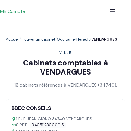
Passer
au
MB Compta
contenu
Accueil
Trouver un cabinet
Occitanie
Hérault
VENDARGUES
VILLE
Cabinets comptables à
VENDARGUES
13
cabinets référencés à VENDARGUES (34740).
BDEC CONSEILS
1 RUE JEAN GIONO 34740 VENDARGUES
SIRET :
94051128000015