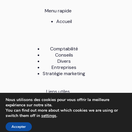
Menu rapide
Accueil
Comptabilité
Conseils
Divers
Entreprises
Stratégie marketing
Liens utiles
Nous utilisons des cookies pour vous offrir la meilleure
A Propos
expérience sur notre site.
Contact
You can find out more about which cookies we are using or
Mentions légales
switch them off in
settings
.
Politique de confidentialité
Plan du site
Accepter