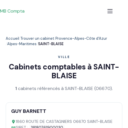
Passer
au
MB Compta
contenu
Accueil
Trouver un cabinet
Provence-Alpes-Côte d'Azur
Alpes-Maritimes
SAINT-BLAISE
VILLE
Cabinets comptables à SAINT-
BLAISE
1
cabinets référencés à SAINT-BLAISE (06670).
GUY BARNETT
1860 ROUTE DE CASTAGNIERS 06670 SAINT-BLAISE
SIRET :
38180761900030