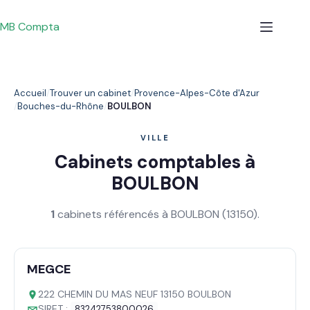
Passer
au
MB Compta
contenu
Accueil
Trouver un cabinet
Provence-Alpes-Côte d'Azur
Bouches-du-Rhône
BOULBON
VILLE
Cabinets comptables à
BOULBON
1
cabinets référencés à BOULBON (13150).
MEGCE
222 CHEMIN DU MAS NEUF 13150 BOULBON
SIRET :
83242753800026