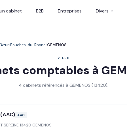
un cabinet
B2B
Entreprises
Divers
'Azur
Bouches-du-Rhône
GEMENOS
VILLE
nets comptables à GE
4
cabinets référencés à GEMENOS (13420).
 (AAC)
AAC
NT SEREINE 13420 GEMENOS