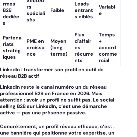
Secteu
rmes
Leads
rs
Variabl
B2B
Faible
entrant
spéciali
e
dédiée
s ciblés
sés
s
Flux
Temps
Partena
PME en
Moyen
d’affair
+
riats
croissa
(long
es
accord
stratég
nce
terme)
récurre
comme
iques
nts
rcial
LinkedIn : transformer son profil en outil de
réseau B2B actif
LinkedIn reste le canal numéro un du réseau
professionnel B2B en France en 2026. Mais
attention : avoir un profil ne suffit pas. Le social
selling B2B sur LinkedIn, c’est une démarche
active — pas une présence passive.
Concrètement, un profil réseau efficace, c’est :
une bannière qui positionne votre expertise, un