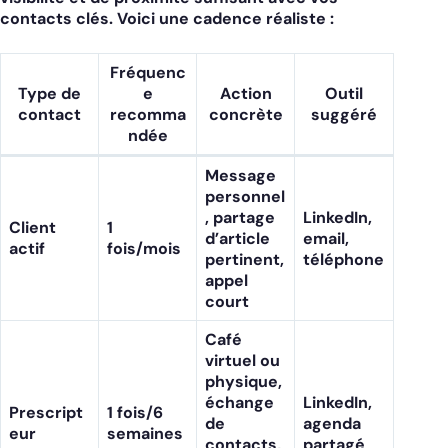
contacts clés. Voici une cadence réaliste :
Fréquenc
Type de
e
Action
Outil
contact
recomma
concrète
suggéré
ndée
Message
personnel
, partage
LinkedIn,
Client
1
d’article
email,
actif
fois/mois
pertinent,
téléphone
appel
court
Café
virtuel ou
physique,
échange
LinkedIn,
Prescript
1 fois/6
de
agenda
eur
semaines
contacts,
partagé