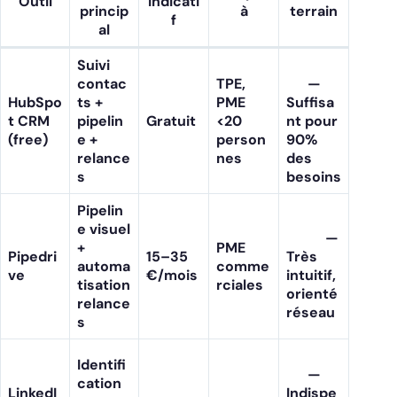
Outil
indicati
princip
à
terrain
f
al
Suivi
contac
TPE,
—
HubSpo
ts +
PME
Suffisa
t CRM
pipelin
Gratuit
<20
nt pour
(free)
e +
person
90%
relance
nes
des
s
besoins
Pipelin
e visuel
—
+
PME
Pipedri
15–35
Très
automa
comme
ve
€/mois
intuitif,
tisation
rciales
orienté
relance
réseau
s
Identifi
—
cation
LinkedI
Indispe