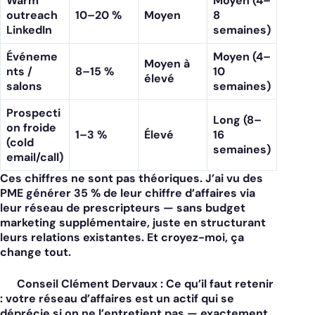
Warm
Moyen (4–
outreach
10–20 %
Moyen
8
LinkedIn
semaines)
Événeme
Moyen (4–
Moyen à
nts /
8–15 %
10
élevé
salons
semaines)
Prospecti
Long (8–
on froide
1–3 %
Élevé
16
(cold
semaines)
email/call)
Ces chiffres ne sont pas théoriques. J’ai vu des
PME générer 35 % de leur chiffre d’affaires via
leur réseau de prescripteurs — sans budget
marketing supplémentaire, juste en structurant
leurs relations existantes. Et croyez-moi, ça
change tout.
Conseil Clément Dervaux :
Ce qu’il faut retenir
: votre réseau d’affaires est un actif qui se
déprécie si on ne l’entretient pas — exactement