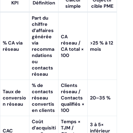
KPI
Définition
simple
cible PME
Part du
chiffre
d’affaires
générée
CA
% CA via
via
réseau /
>25 % à 12
réseau
recomma
CA total ×
mois
ndations
100
ou
contacts
réseau
% de
Clients
Taux de
contacts
réseau /
conversio
réseau
Contacts
20–35 %
n réseau
convertis
qualifiés ×
en clients
100
Coût
Temps ×
3 à 5×
d’acquisiti
TJM /
CAC
inférieur