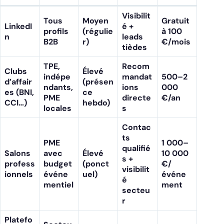
Visibilit
Tous
Moyen
Gratuit
LinkedI
é +
profils
(régulie
à 100
n
leads
B2B
r)
€/mois
tièdes
TPE,
Recom
Clubs
Élevé
indépe
mandat
500–2
d’affair
(présen
ndants,
ions
000
es (BNI,
ce
PME
directe
€/an
CCI…)
hebdo)
locales
s
Contac
ts
PME
1 000–
qualifié
Salons
avec
Élevé
10 000
s +
profess
budget
(ponct
€/
visibilit
ionnels
événe
uel)
événe
é
mentiel
ment
secteu
r
Platefo