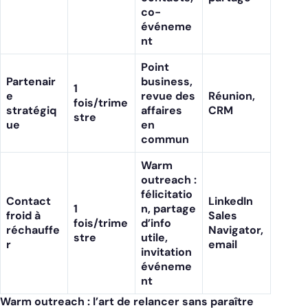
co-
événeme
nt
Point
Partenair
business,
1
e
revue des
Réunion,
fois/trime
stratégiq
affaires
CRM
stre
ue
en
commun
Warm
outreach :
félicitatio
Contact
LinkedIn
1
n, partage
froid à
Sales
fois/trime
d’info
réchauffe
Navigator,
stre
utile,
r
email
invitation
événeme
nt
Warm outreach : l’art de relancer sans paraître