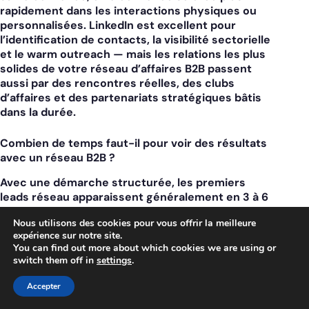
rapidement dans les interactions physiques ou
personnalisées. LinkedIn est excellent pour
l’identification de contacts, la visibilité sectorielle
et le warm outreach — mais les relations les plus
solides de votre réseau d’affaires B2B passent
aussi par des rencontres réelles, des clubs
d’affaires et des partenariats stratégiques bâtis
dans la durée.
Combien de temps faut-il pour voir des résultats
avec un réseau B2B ?
Avec une démarche structurée, les premiers
leads réseau apparaissent généralement en 3 à 6
mois.
Les facteurs d’accélération sont la clarté
Nous utilisons des cookies pour vous offrir la meilleure
de votre positionnement (vos contacts doivent
expérience sur notre site.
savoir exactement ce que vous faites et pour
You can find out more about which cookies we are using or
qui), la qualité de vos prescripteurs (5 bons
switch them off in
settings
.
prescripteurs valent mieux que 50 contacts
vagues) et la régularité de votre animation (30
Accepter
minutes par semaine minimum). Les erreurs les