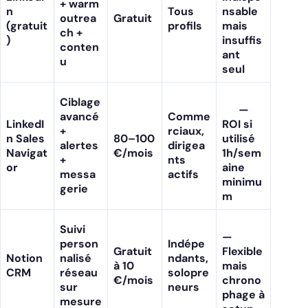
+ warm
n
Tous
nsable
outrea
Gratuit
(gratuit
profils
mais
ch +
)
insuffis
conten
ant
u
seul
Ciblage
—
avancé
Comme
LinkedI
ROI si
+
rciaux,
n Sales
80–100
utilisé
alertes
dirigea
Navigat
€/mois
1h/sem
+
nts
or
aine
messa
actifs
minimu
gerie
m
Suivi
—
person
Indépe
Gratuit
Flexible
Notion
nalisé
ndants,
à 10
mais
CRM
réseau
solopre
€/mois
chrono
sur
neurs
phage à
mesure