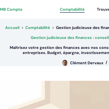
Passer
au
MB Compta
Comptabilité
Trouve
contenu
Accueil
Comptabilité
Gestion judicieuse des fina
Gestion judicieuse des finances : consei
Maîtrisez votre gestion des finances avec nos conse
entreprises. Budget, épargne, investissemen
Clément Dervaux