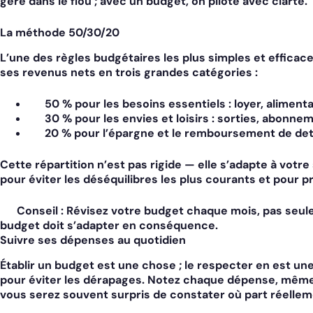
gère dans le flou ; avec un budget, on pilote avec clarté.
La méthode 50/30/20
L’une des règles budgétaires les plus simples et effica
ses revenus nets en trois grandes catégories :
50 %
pour les besoins essentiels : loyer, aliment
30 %
pour les envies et loisirs : sorties, abonn
20 %
pour l’épargne et le remboursement de de
Cette répartition n’est pas rigide — elle s’adapte à votre 
pour éviter les déséquilibres les plus courants et pour p
Conseil :
Révisez votre budget chaque mois, pas seule
budget doit s’adapter en conséquence.
Suivre ses dépenses au quotidien
Établir un budget est une chose ; le respecter en est une
pour éviter les dérapages. Notez chaque dépense, mêm
vous serez souvent surpris de constater où part réellem